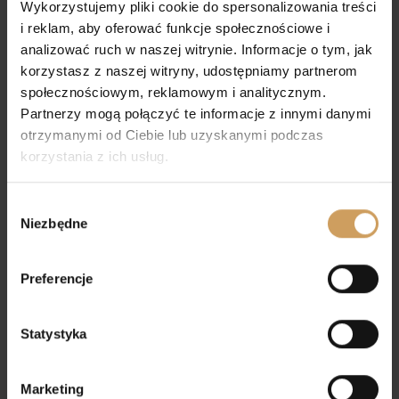
Wykorzystujemy pliki cookie do spersonalizowania treści
wyjątkowy komfort noszenia
. Dzięki temu
i reklam, aby oferować funkcje społecznościowe i
stopa dziecka ma bowiem odpowiednie
analizować ruch w naszej witrynie. Informacje o tym, jak
podparcie, co minimalizuje ryzyko zmęczenia i
korzystasz z naszej witryny, udostępniamy partnerom
pozwala w pełni cieszyć się uroczystością oraz
społecznościowym, reklamowym i analitycznym.
późniejszym przyjęciem.
Partnerzy mogą połączyć te informacje z innymi danymi
otrzymanymi od Ciebie lub uzyskanymi podczas
Eleganckie buty komunijne to również
korzystania z ich usług.
praktyczne rozwiązanie, które znajdzie
zastosowanie także przy innych okazjach, takich
jak wesela, święta czy szkolne apele. Granatowy
Wybór
kolor nadaje obuwiu uniwersalności,
Niezbędne
zgody
jednocześnie wyróżniając je na tle klasycznych,
czarnych modeli. Jest to więc zakup
Preferencje
długoterminowy.
Postaw na
buty do komunii chłopięce z
Statystyka
oferty MIRO-MAR i zapewnij swojej pociesze
wygodne i eleganckie obuwie na ten
wyjątkowy dzień.
Nasza propozycja z ozdobną
Marketing