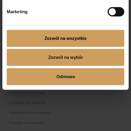
ZAKUPY PRZEZ STRONĘ INTERNETOWĄ
503-065-774
Marketing
email : sklep@miro-mar.pl
ul.Poprzeczna 26, 05-140 Borowa Góra gmina Serock
PONIEDZIAŁEK – 8.00 – 16.00
Zezwól na wszystkie
WTOREK – 8:00 – 16.00
ŚRODA – 8.00 – 16.00
CZWARTEK – 8.00 – 16.00
PIĄTEK – 8.00 – 16.00
Zezwól na wybór
DLA DZIEWCZYNKI
Odmowa
Sukienki komunijne
Bolerka komunijne
Ozdoby do włosów
Rękawiczki komunijne
Torebki komunijne