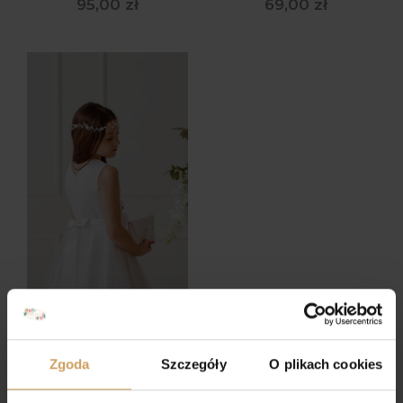
95,00
zł
69,00
zł
Gałązka komunijna K05
69,00
zł
Zgoda
Szczegóły
O plikach cookies