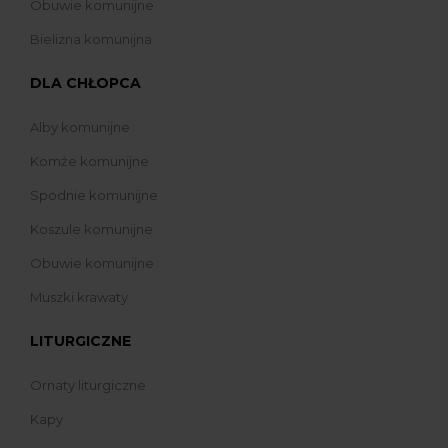
Obuwie komunijne
Bielizna komunijna
DLA CHŁOPCA
Alby komunijne
Komże komunijne
Spodnie komunijne
Koszule komunijne
Obuwie komunijne
Muszki krawaty
LITURGICZNE
Ornaty liturgiczne
Kapy