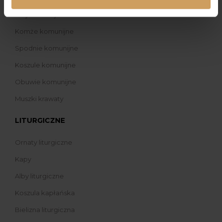
Alby komunijne
Komże komunijne
Spodnie komunijne
Koszule komunijne
Obuwie komunijne
Muszki krawaty
LITURGICZNE
Ornaty liturgiczne
Kapy
Alby liturgiczne
Koszula kapłańska
Bielizna liturgiczna