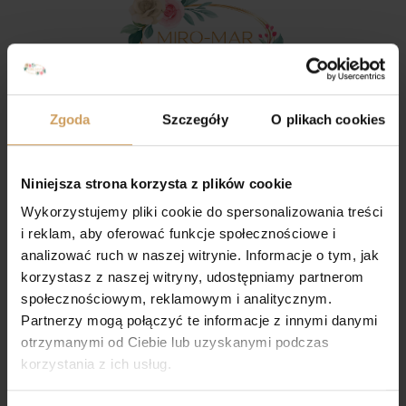
Dołącz do nas na Facebooku
Zgoda
Szczegóły
O plikach cookies
Dołącz do nas na Instagramie
Niniejsza strona korzysta z plików cookie
Wykorzystujemy pliki cookie do spersonalizowania treści
KONTAKT
i reklam, aby oferować funkcje społecznościowe i
analizować ruch w naszej witrynie. Informacje o tym, jak
GRUPY KOMUNIJNE
korzystasz z naszej witryny, udostępniamy partnerom
507-064-041
społecznościowym, reklamowym i analitycznym.
ALLEGRO,
Partnerzy mogą połączyć te informacje z innymi danymi
ZAKUPY PRZEZ STRONĘ INTERNETOWĄ
503-065-774
otrzymanymi od Ciebie lub uzyskanymi podczas
korzystania z ich usług.
email : sklep@miro-mar.pl
ul.Poprzeczna 26, 05-140 Borowa Góra gmina Serock