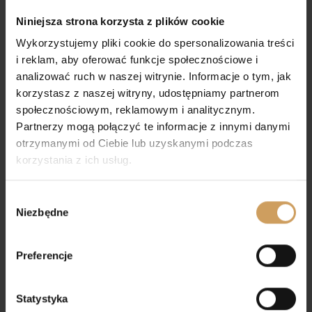
ALLEGRO,
ZAKUPY PRZEZ STRONĘ INTERNETOWĄ
Niniejsza strona korzysta z plików cookie
503-065-774
Wykorzystujemy pliki cookie do spersonalizowania treści
email : sklep@miro-mar.pl
i reklam, aby oferować funkcje społecznościowe i
ul.Poprzeczna 26, 05-140 Borowa Góra gmina Serock
analizować ruch w naszej witrynie. Informacje o tym, jak
PONIEDZIAŁEK – 8.00 – 16.00
korzystasz z naszej witryny, udostępniamy partnerom
WTOREK – 8:00 – 16.00
społecznościowym, reklamowym i analitycznym.
ŚRODA – 8.00 – 16.00
CZWARTEK – 8.00 – 16.00
Partnerzy mogą połączyć te informacje z innymi danymi
PIĄTEK – 8.00 – 16.00
otrzymanymi od Ciebie lub uzyskanymi podczas
korzystania z ich usług.
DLA DZIEWCZYNKI
Wybór
Sukienki komunijne
Niezbędne
zgody
Bolerka komunijne
Ozdoby do włosów
Preferencje
Rękawiczki komunijne
Torebki komunijne
Statystyka