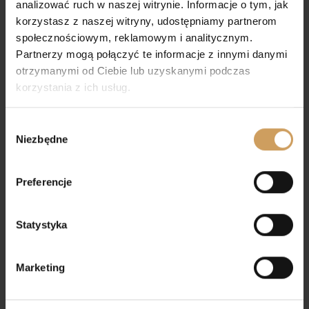
analizować ruch w naszej witrynie. Informacje o tym, jak
korzystasz z naszej witryny, udostępniamy partnerom
DLA DZIEWCZYNKI
społecznościowym, reklamowym i analitycznym.
Partnerzy mogą połączyć te informacje z innymi danymi
Sukienki komunijne
otrzymanymi od Ciebie lub uzyskanymi podczas
Bolerka komunijne
korzystania z ich usług.
Ozdoby do włosów
Wybór
Rękawiczki komunijne
Niezbędne
zgody
Torebki komunijne
Obuwie komunijne
Preferencje
Bielizna komunijna
Statystyka
DLA CHŁOPCA
Alby komunijne
Marketing
Komże komunijne
Spodnie komunijne