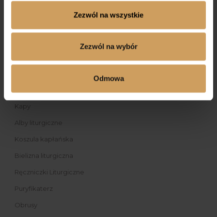
Koszule komunijne
Zezwól na wszystkie
Obuwie komunijne
Zezwól na wybór
Muszki krawaty
LITURGICZNE
Odmowa
Ornaty liturgiczne
Kapy
Alby liturgiczne
Koszula kapłańska
Bielizna liturgiczna
Ręczniczki Liturgiczne
Puryfikaterz
Obrusy