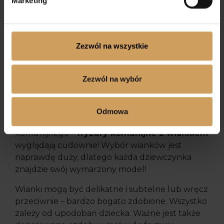
Marketing
1
2
3
→
Zezwól na wszystkie
Najpiękniejsze Ozdoby do włosów w ofercie
Miro-Mar
Zezwól na wybór
Wianek komunijny
to przepiękna ozdoba
głowy i nie może jej zabraknąć w dniu Pierwszej
Komunii Świętej. Wianek jest idealnym
Odmowa
wykończeniem dziewczęcego stroju
komunijnego –
fryzury komunijne z wiankiem
wyglądają cudownie! Wybór wianków jest
naprawdę duży, dlatego każda dziewczynka
znajdzie swój wymarzony model!
Wianki mogą być delikatne i subtelne lub wręcz
przeciwnie – bardzo bogato zdobione. Wszystko
zależy od upodobań dziecka. Ważne jest także