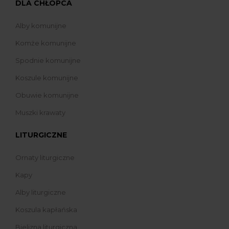
DLA CHŁOPCA
Alby komunijne
Komże komunijne
Spodnie komunijne
Koszule komunijne
Obuwie komunijne
Muszki krawaty
LITURGICZNE
Ornaty liturgiczne
Kapy
Alby liturgiczne
Koszula kapłańska
Bielizna liturgiczna