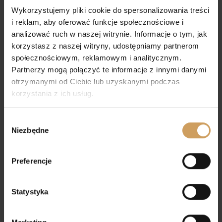
35,00
zł
Wykorzystujemy pliki cookie do spersonalizowania treści
i reklam, aby oferować funkcje społecznościowe i
analizować ruch w naszej witrynie. Informacje o tym, jak
korzystasz z naszej witryny, udostępniamy partnerom
społecznościowym, reklamowym i analitycznym.
Komplet komunijny
Partnerzy mogą połączyć te informacje z innymi danymi
Wianek+Torebka+Bransoletka
otrzymanymi od Ciebie lub uzyskanymi podczas
180,00
zł
korzystania z ich usług.
Wybór
Niezbędne
zgody
Preferencje
OPASKA 25
Opaska komunijna 17
Statystyka
42,00
zł
45,00
zł