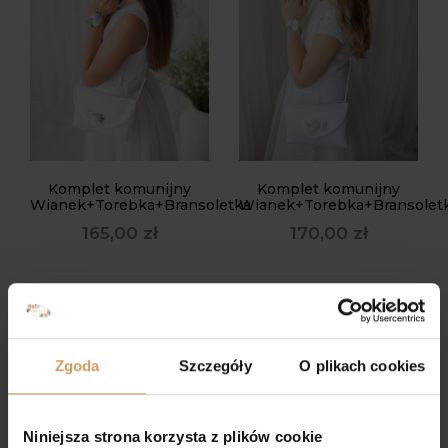
Komplet komunijny
Komplet komunijny
Wianek+Torebka+Bransoletka
Wianek+Torebka+Bransolet
165,00
zł
170,00
zł
Zgoda
Szczegóły
O plikach cookies
OPASKA 15
Niniejsza strona korzysta z plików cookie