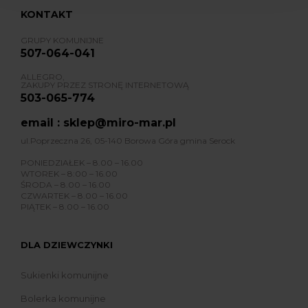
KONTAKT
GRUPY KOMUNIJNE
507-064-041
ALLEGRO,
ZAKUPY PRZEZ STRONĘ INTERNETOWĄ
503-065-774
email : sklep@miro-mar.pl
ul.Poprzeczna 26, 05-140 Borowa Góra gmina Serock
PONIEDZIAŁEK – 8.00 – 16.00
WTOREK – 8:00 – 16.00
ŚRODA – 8.00 – 16.00
CZWARTEK – 8.00 – 16.00
PIĄTEK – 8.00 – 16.00
DLA DZIEWCZYNKI
Sukienki komunijne
Bolerka komunijne