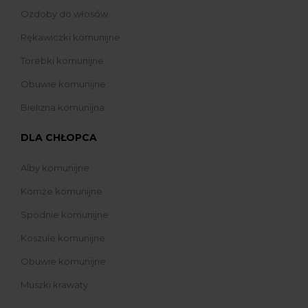
Ozdoby do włosów
Rękawiczki komunijne
Torebki komunijne
Obuwie komunijne
Bielizna komunijna
DLA CHŁOPCA
Alby komunijne
Komże komunijne
Spodnie komunijne
Koszule komunijne
Obuwie komunijne
Muszki krawaty