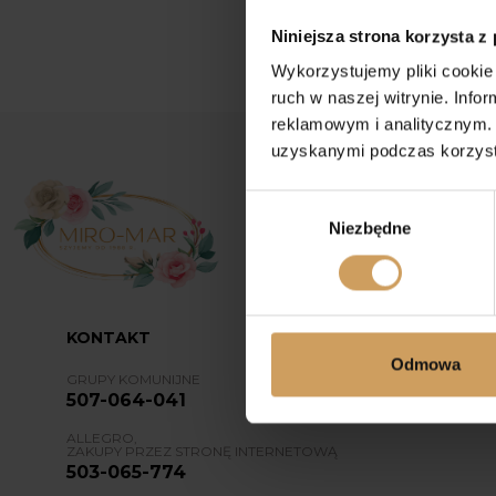
Niniejsza strona korzysta z
Wykorzystujemy pliki cookie 
ruch w naszej witrynie. Inf
reklamowym i analitycznym. 
uzyskanymi podczas korzysta
Wybór
Niezbędne
zgody
KONTAKT
Odmowa
GRUPY KOMUNIJNE
507-064-041
ALLEGRO,
ZAKUPY PRZEZ STRONĘ INTERNETOWĄ
503-065-774