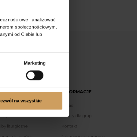
ołecznościowe i analizować
artnerom społecznościowym,
anymi od Ciebie lub
Marketing
gramie
LITURGICZNE
INFORMACJE
ezwól na wszystkie
rnaty liturgiczne
O nas
apy
Oferty dla grup
lby liturgiczne
Kontakt
oszula kapłańska
Jak zmierzyć samemu