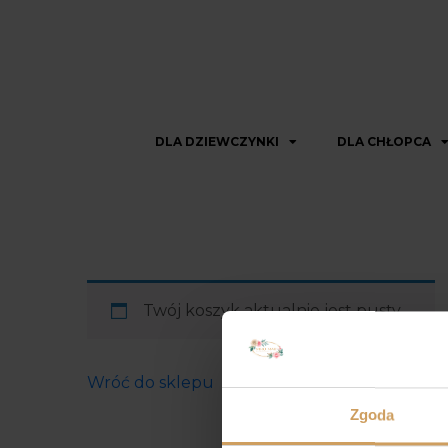
DLA DZIEWCZYNKI
DLA CHŁOPCA
Twój koszyk aktualnie jest pusty.
Wróć do sklepu
Zgoda