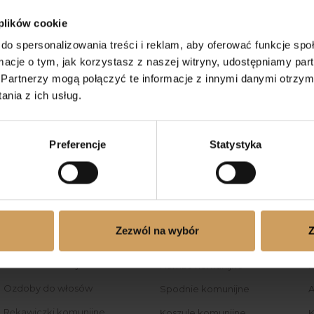
 plików cookie
do spersonalizowania treści i reklam, aby oferować funkcje sp
ormacje o tym, jak korzystasz z naszej witryny, udostępniamy p
Partnerzy mogą połączyć te informacje z innymi danymi otrzym
nia z ich usług.
Preferencje
Statystyka
Dołącz do nas na Facebooku
Dołącz do nas na Insta
DLA DZIEWCZYNKI
DLA CHŁOPCA
Zezwól na wybór
Z
Sukienki komunijne
Alby komunijne
O
Bolerka komunijne
Komże komunijne
K
Ozdoby do włosów
Spodnie komunijne
A
Rękawiczki komunijne
Koszule komunijne
K