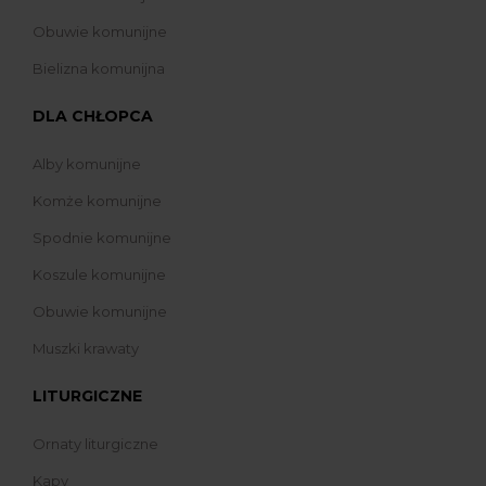
Obuwie komunijne
Bielizna komunijna
DLA CHŁOPCA
Alby komunijne
Komże komunijne
Spodnie komunijne
Koszule komunijne
Obuwie komunijne
Muszki krawaty
LITURGICZNE
Ornaty liturgiczne
Kapy