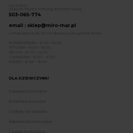
ALLEGRO,
ZAKUPY PRZEZ STRONĘ INTERNETOWĄ
503-065-774
email : sklep@miro-mar.pl
ul.Poprzeczna 26, 05-140 Borowa Góra gmina Serock
PONIEDZIAŁEK – 8.00 – 16.00
WTOREK – 8:00 – 16.00
ŚRODA – 8.00 – 16.00
CZWARTEK – 8.00 – 16.00
PIĄTEK – 8.00 – 16.00
DLA DZIEWCZYNKI
Sukienki komunijne
Bolerka komunijne
Ozdoby do włosów
Rękawiczki komunijne
Torebki komunijne