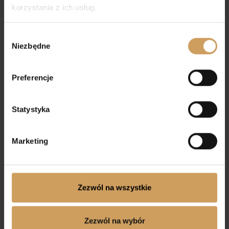
korzystania z ich usług.
Wybór
Niezbędne
zgody
Preferencje
Statystyka
Marketing
Sukienka komunijna
Sukienka komunijna
Weronika
Emilka
Zezwól na wszystkie
440,00
zł
480,00
zł
Zezwól na wybór