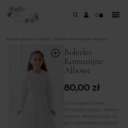
0
Strona główna
»
Sklep
»
Bolerko komunijne Albowe
Bolerko
Komunijne
Albowe
80,00
zł
Śnieżnobiałe bolerko
komunijne uszyte z tkaniny
albowej. Idealnie pasuje do
alb i sukienek komunijnych.