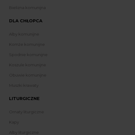
Bielizna komunijna
DLA CHŁOPCA
Alby komunijne
Komże komunijne
Spodnie komunijne
Koszule komunijne
Obuwie komunijne
Muszki krawaty
LITURGICZNE
Ornaty liturgiczne
Kapy
Alby liturgiczne