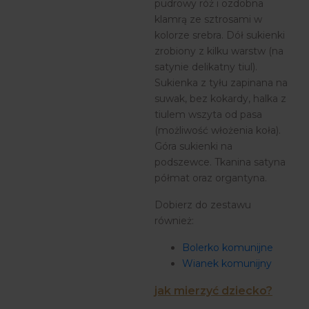
pudrowy róż i ozdobna
klamrą ze sztrosami w
kolorze srebra. Dół sukienki
zrobiony z kilku warstw (na
satynie delikatny tiul).
Sukienka z tyłu zapinana na
suwak, bez kokardy, halka z
tiulem wszyta od pasa
(możliwość włożenia koła).
Góra sukienki na
podszewce. Tkanina satyna
półmat oraz organtyna.
Dobierz do zestawu
również:
Bolerko komunijne
Wianek komunijny
jak mierzyć dziecko?