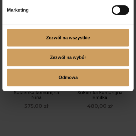
Marketing
Zezwól na wszystkie
Zezwól na wybór
Odmowa
Sukienka komunijna
Sukienka komunijna
Nina
Emilka
375,00
zł
480,00
zł