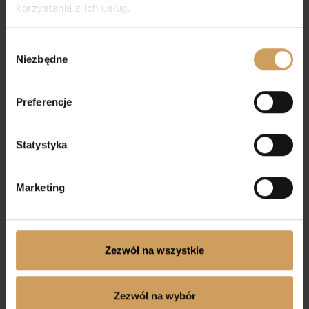
korzystania z ich usług.
Wybór
Niezbędne
zgody
Preferencje
Statystyka
Marketing
Dostępne
Dostępne
Stacjonarnie
Stacjonarnie
BUTY KOMUNIJNE 907
BUTY KOMUNIJNE
806/Z
Zezwól na wszystkie
179,00
zł
169,00
zł
Zezwól na wybór