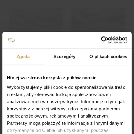
Zgoda
Szczegóły
O plikach cookies
Niniejsza strona korzysta z plików cookie
Wykorzystujemy pliki cookie do spersonalizowania treści
Dostępne
Dostępne
i reklam, aby oferować funkcje społecznościowe i
Stacjonarnie
Stacjonarnie
analizować ruch w naszej witrynie. Informacje o tym, jak
korzystasz z naszej witryny, udostępniamy partnerom
BUTY KOMUNIJNE 712
BUTY KOMUNIJNE F31
społecznościowym, reklamowym i analitycznym.
169,00
zł
169,00
zł
Partnerzy mogą połączyć te informacje z innymi danymi
otrzymanymi od Ciebie lub uzyskanymi podczas