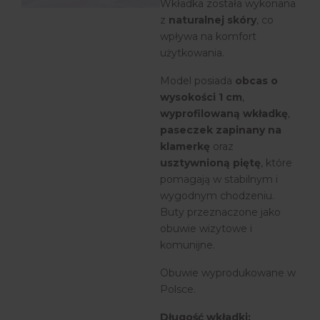
Wkładka została wykonana
z
naturalnej skóry
, co
wpływa na komfort
użytkowania.
Model posiada
obcas o
wysokości 1 cm
,
wyprofilowaną wkładkę
,
paseczek zapinany na
klamerkę
oraz
usztywnioną piętę
, które
pomagają w stabilnym i
wygodnym chodzeniu.
Buty przeznaczone jako
obuwie wizytowe i
komunijne.
Obuwie wyprodukowane w
Polsce.
Długość wkładki: