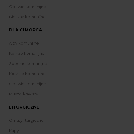
Obuwie komunijne
Bielizna komunijna
DLA CHŁOPCA
Alby komunijne
Komże komunijne
Spodnie komunijne
Koszule komunijne
Obuwie komunijne
Muszki krawaty
LITURGICZNE
Ornaty liturgiczne
Kapy