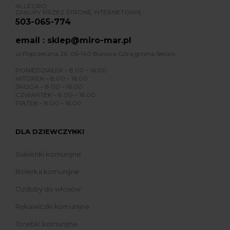
ALLEGRO,
ZAKUPY PRZEZ STRONĘ INTERNETOWĄ
503-065-774
email : sklep@miro-mar.pl
ul.Poprzeczna 26, 05-140 Borowa Góra gmina Serock
PONIEDZIAŁEK – 8.00 – 16.00
WTOREK – 8:00 – 16.00
ŚRODA – 8.00 – 16.00
CZWARTEK – 8.00 – 16.00
PIĄTEK – 8.00 – 16.00
DLA DZIEWCZYNKI
Sukienki komunijne
Bolerka komunijne
Ozdoby do włosów
Rękawiczki komunijne
Torebki komunijne