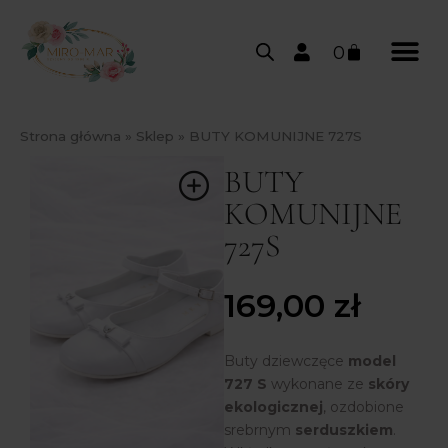
0
Strona główna
»
Sklep
»
BUTY KOMUNIJNE 727S
BUTY
KOMUNIJNE
727S
169,00
zł
Buty dziewczęce
model
727 S
wykonane ze
skóry
ekologicznej
, ozdobione
srebrnym
serduszkiem
.