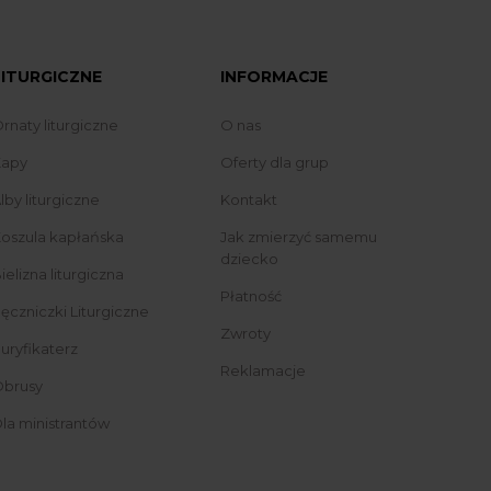
LITURGICZNE
INFORMACJE
rnaty liturgiczne
O nas
apy
Oferty dla grup
lby liturgiczne
Kontakt
oszula kapłańska
Jak zmierzyć samemu
dziecko
ielizna liturgiczna
Płatność
ęczniczki Liturgiczne
Zwroty
uryfikaterz
Reklamacje
brusy
la ministrantów