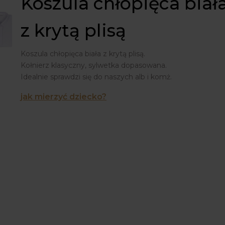
Koszula chłopięca biał
z krytą plisą
Koszula chłopięca biała z krytą plisą.
Kołnierz klasyczny, sylwetka dopasowana.
Idealnie sprawdzi się do naszych alb i komż.
jak mierzyć dziecko?