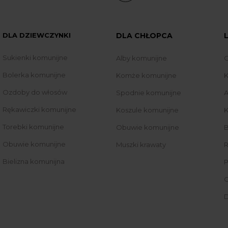
DLA DZIEWCZYNKI
DLA CHŁOPCA
Sukienki komunijne
Alby komunijne
O
Bolerka komunijne
Komże komunijne
K
Ozdoby do włosów
Spodnie komunijne
A
Rękawiczki komunijne
Koszule komunijne
K
Torebki komunijne
Obuwie komunijne
B
Obuwie komunijne
Muszki krawaty
R
Bielizna komunijna
P
O
D