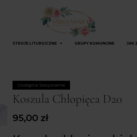
STROJE LITURGICZNE
GRUPY KOMUNIJNE
JAK 
Dostępna Stacjonarnie
Koszula Chłopięca D20
95,00
zł