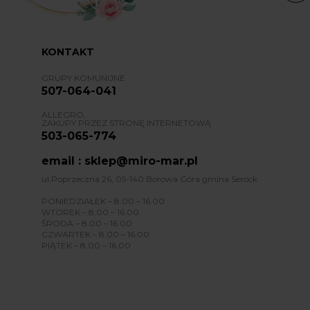
KONTAKT
GRUPY KOMUNIJNE
507-064-041
ALLEGRO,
ZAKUPY PRZEZ STRONĘ INTERNETOWĄ
503-065-774
email : sklep@miro-mar.pl
ul.Poprzeczna 26, 05-140 Borowa Góra gmina Serock
PONIEDZIAŁEK – 8.00 – 16.00
WTOREK – 8:00 – 16.00
ŚRODA – 8.00 – 16.00
CZWARTEK – 8.00 – 16.00
PIĄTEK – 8.00 – 16.00