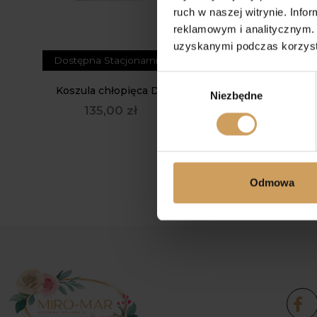
ruch w naszej witrynie. Inf
reklamowym i analitycznym. 
uzyskanymi podczas korzysta
Dostępna Stacjonarnie
Wybór
Koszula chłopięca D2
Niezbędne
zgody
135,00
zł
Odmowa