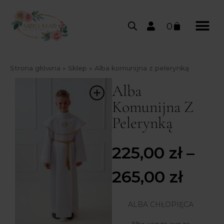
0
Strona główna
»
Sklep
»
Alba komunijna z pelerynką
Alba
Komunijna Z
Pelerynką
225,00
zł
–
265,00
zł
ALBA CHŁOPIĘCA
Alba uszyta jest ze