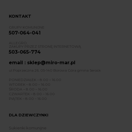
KONTAKT
GRUPY KOMUNIJNE
507-064-041
ALLEGRO,
ZAKUPY PRZEZ STRONĘ INTERNETOWĄ
503-065-774
email : sklep@miro-mar.pl
ul.Poprzeczna 26, 05-140 Borowa Góra gmina Serock
PONIEDZIAŁEK – 8.00 – 16.00
WTOREK – 8:00 – 16.00
ŚRODA – 8.00 – 16.00
CZWARTEK – 8.00 – 16.00
PIĄTEK – 8.00 – 16.00
DLA DZIEWCZYNKI
Sukienki komunijne