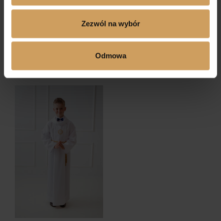
Zezwól na wybór
Alba komunijna z
Alba komunijna z
kołnierzem
pelerynką
Odmowa
245,00
zł
265,00
zł