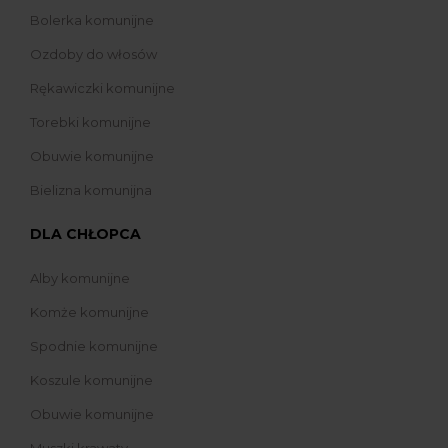
Bolerka komunijne
Ozdoby do włosów
Rękawiczki komunijne
Torebki komunijne
Obuwie komunijne
Bielizna komunijna
DLA CHŁOPCA
Alby komunijne
Komże komunijne
Spodnie komunijne
Koszule komunijne
Obuwie komunijne
Muszki krawaty