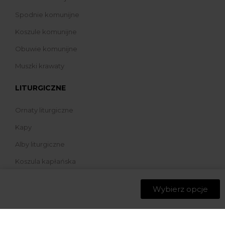
Spodnie komunijne
Koszule komunijne
Obuwie komunijne
Muszki krawaty
LITURGICZNE
Ornaty liturgiczne
Kapy
Alby liturgiczne
Koszula kapłańska
Bielizna liturgiczna
Wybierz opcje
Ręczniczki Liturgiczne
Puryfikaterz