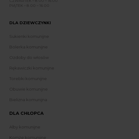
CZWARTEK – 8.00 – 16.00
PIĄTEK – 8.00 – 16.00
DLA DZIEWCZYNKI
Sukienki komunijne
Bolerka komunijne
Ozdoby do włosów
Rękawiczki komunijne
Torebki komunijne
Obuwie komunijne
Bielizna komunijna
DLA CHŁOPCA
Alby komunijne
Komże komunijne