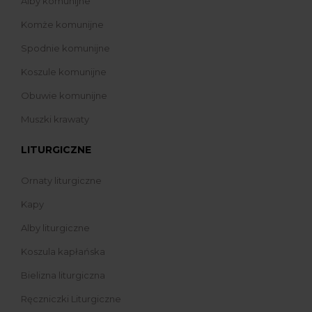
Alby komunijne
Komże komunijne
Spodnie komunijne
Koszule komunijne
Obuwie komunijne
Muszki krawaty
LITURGICZNE
Ornaty liturgiczne
Kapy
Alby liturgiczne
Koszula kapłańska
Bielizna liturgiczna
Ręczniczki Liturgiczne