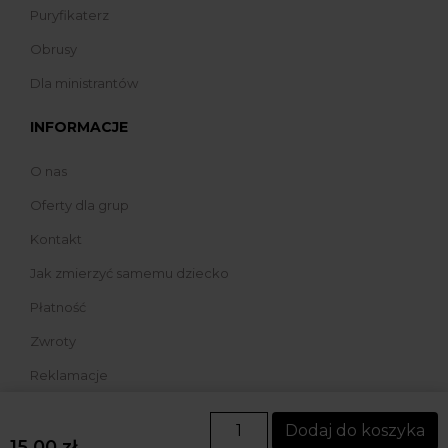
Puryfikaterz
Obrusy
Dla ministrantów
INFORMACJE
O nas
Oferty dla grup
Kontakt
Jak zmierzyć samemu dziecko
Płatność
Zwroty
Reklamacje
Dodaj do koszyka
15,00
zł