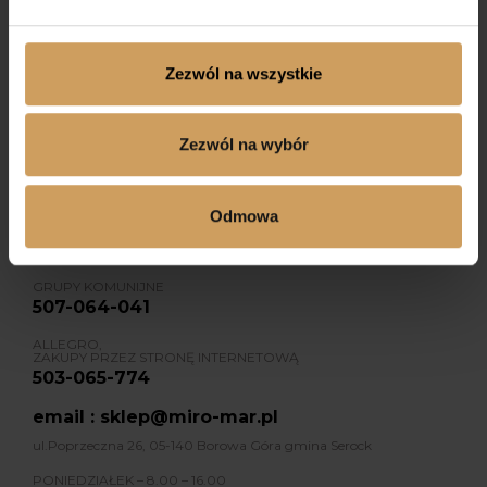
Zezwól na wszystkie
Dołącz do nas na Facebooku
Zezwól na wybór
Dołącz do nas na Instagramie
Odmowa
KONTAKT
GRUPY KOMUNIJNE
507-064-041
ALLEGRO,
ZAKUPY PRZEZ STRONĘ INTERNETOWĄ
503-065-774
email : sklep@miro-mar.pl
ul.Poprzeczna 26, 05-140 Borowa Góra gmina Serock
PONIEDZIAŁEK – 8.00 – 16.00