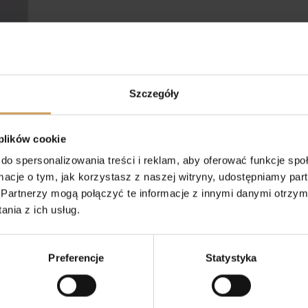
ka Oberszt
Paulina Rygielska
Szczegóły
u
1 rok temu
 plików cookie
kownik wystawił
Sukienka piękna, córka
enę.
bardzo zadowolona.
do spersonalizowania treści i reklam, aby oferować funkcje sp
ormacje o tym, jak korzystasz z naszej witryny, udostępniamy p
Partnerzy mogą połączyć te informacje z innymi danymi otrzym
nia z ich usług.
Preferencje
Statystyka