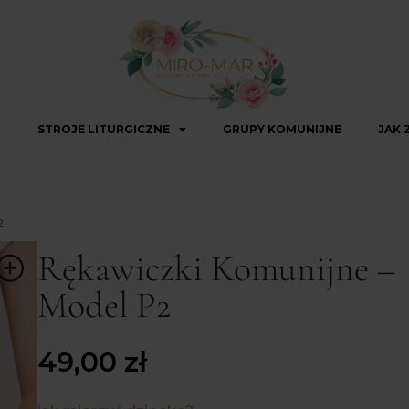
STROJE LITURGICZNE
GRUPY KOMUNIJNE
JAK 
2
Rękawiczki Komunijne –
Model P2
49,00
zł