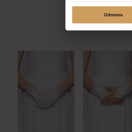
Odmowa
Podob