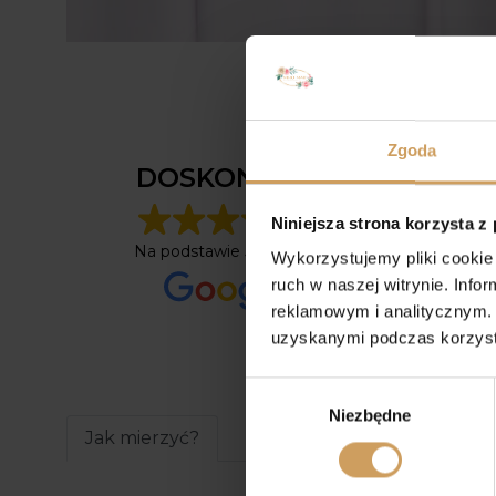
Agniesz
Zgoda
1 rok tem
DOSKONAŁA
Niniejsza strona korzysta z
Ten użyt
tylko oc
Na podstawie
52 opinii
Wykorzystujemy pliki cookie 
ruch w naszej witrynie. Inf
reklamowym i analitycznym. 
uzyskanymi podczas korzysta
Wybór
Niezbędne
zgody
Jak mierzyć?