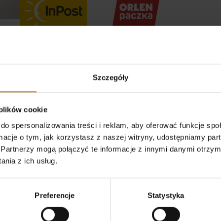
ka Oberszt
Paulina Rygielska
Szczegóły
u
1 rok temu
kownik wystawił
Sukienka piękna, córka
 plików cookie
enę.
bardzo zadowolona.
do spersonalizowania treści i reklam, aby oferować funkcje sp
ormacje o tym, jak korzystasz z naszej witryny, udostępniamy p
Partnerzy mogą połączyć te informacje z innymi danymi otrzym
nia z ich usług.
Preferencje
Statystyka
owe