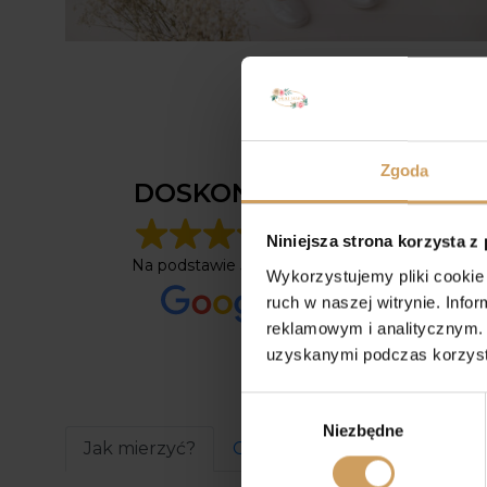
Agniesz
Zgoda
1 rok tem
DOSKONAŁA
Ten użyt
Niniejsza strona korzysta z
tylko oc
Na podstawie
52 opinii
Wykorzystujemy pliki cookie 
ruch w naszej witrynie. Inf
reklamowym i analitycznym. 
uzyskanymi podczas korzysta
Wybór
Niezbędne
zgody
Jak mierzyć?
Opis
Informacje dodatk