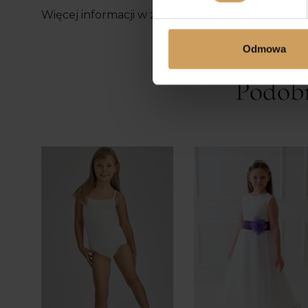
Więcej informacji w zakładce JAK ZMIERZYĆ D
Odmowa
Podob