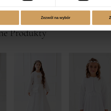
ZIECKO
Zezwól na wybór
Z
ne Produkty