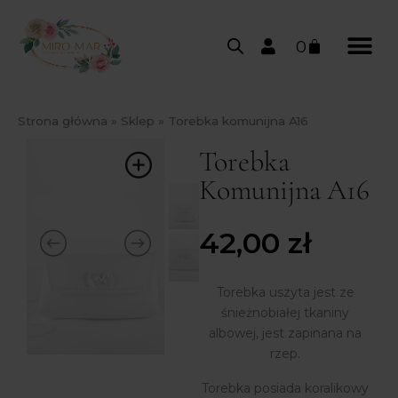
0
Strona główna
»
Sklep
»
Torebka komunijna A16
Torebka
Komunijna A16
42,00
zł
Torebka uszyta jest ze
śnieżnobiałej tkaniny
albowej, jest zapinana na
rzep.
Torebka posiada koralikowy