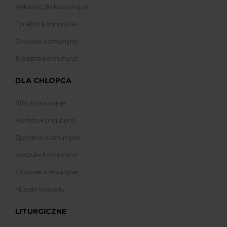
Rękawiczki komunijne
Torebki komunijne
Obuwie komunijne
Bielizna komunijna
DLA CHŁOPCA
Alby komunijne
Komże komunijne
Spodnie komunijne
Koszule komunijne
Obuwie komunijne
Muszki krawaty
LITURGICZNE