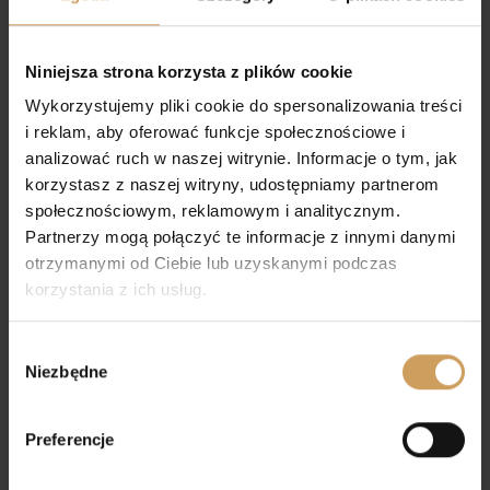
Torebka komunijna A9
Torebka komunijna A14
42,00
zł
42,00
zł
Niniejsza strona korzysta z plików cookie
Wykorzystujemy pliki cookie do spersonalizowania treści
i reklam, aby oferować funkcje społecznościowe i
analizować ruch w naszej witrynie. Informacje o tym, jak
korzystasz z naszej witryny, udostępniamy partnerom
społecznościowym, reklamowym i analitycznym.
Partnerzy mogą połączyć te informacje z innymi danymi
otrzymanymi od Ciebie lub uzyskanymi podczas
korzystania z ich usług.
Wybór
Niezbędne
zgody
Preferencje
Torebka komunijna A12
Torebka komunijna A3
42,00
zł
39,00
zł