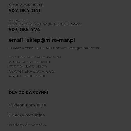
GRUPY KOMUNIJNE
507-064-041
ALLEGRO,
ZAKUPY PRZEZ STRONĘ INTERNETOWĄ
503-065-774
email : sklep@miro-mar.pl
ul.Poprzeczna 26, 05-140 Borowa Góra gmina Serock
PONIEDZIAŁEK – 8.00 – 16.00
WTOREK – 8:00 – 16.00
ŚRODA – 8.00 – 16.00
CZWARTEK – 8.00 – 16.00
PIĄTEK – 8.00 – 16.00
DLA DZIEWCZYNKI
Sukienki komunijne
Bolerka komunijne
Ozdoby do włosów