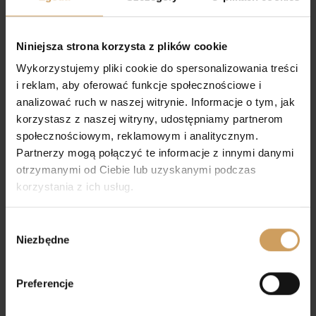
Torebka komunijna A10
Torebka komunijna A15
42,00
zł
55,00
zł
Niniejsza strona korzysta z plików cookie
Wykorzystujemy pliki cookie do spersonalizowania treści
i reklam, aby oferować funkcje społecznościowe i
analizować ruch w naszej witrynie. Informacje o tym, jak
korzystasz z naszej witryny, udostępniamy partnerom
społecznościowym, reklamowym i analitycznym.
Partnerzy mogą połączyć te informacje z innymi danymi
otrzymanymi od Ciebie lub uzyskanymi podczas
korzystania z ich usług.
Wybór
Niezbędne
zgody
Preferencje
Torebka komunijna A14
Torebka komunijna A6
42,00
zł
42,00
zł