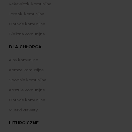
Rękawiczki komunijne
Torebki komunijne
Obuwie komunijne
Bielizna komunijna
DLA CHŁOPCA
Alby komunijne
Komże komunijne
Spodnie komunijne
Koszule komunijne
Obuwie komunijne
Muszki krawaty
LITURGICZNE