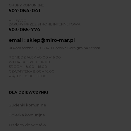
GRUPY KOMUNIJNE
507-064-041
ALLEGRO,
ZAKUPY PRZEZ STRONĘ INTERNETOWĄ
503-065-774
email : sklep@miro-mar.pl
ul.Poprzeczna 26, 05-140 Borowa Góra gmina Serock
PONIEDZIAŁEK – 8.00 – 16.00
WTOREK – 8:00 – 16.00
ŚRODA – 8.00 – 16.00
CZWARTEK – 8.00 – 16.00
PIĄTEK – 8.00 – 16.00
DLA DZIEWCZYNKI
Sukienki komunijne
Bolerka komunijne
Ozdoby do włosów