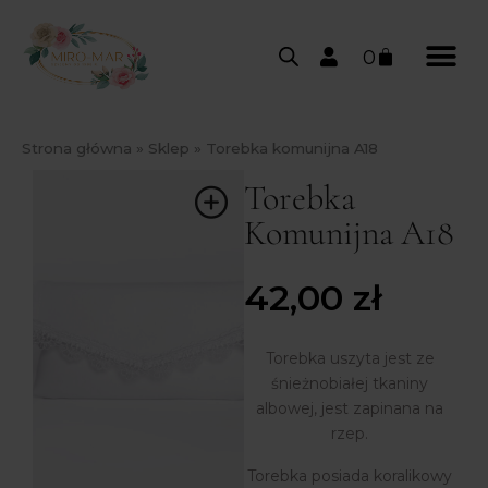
0
Strona główna
»
Sklep
»
Torebka komunijna A18
Torebka
Komunijna A18
42,00
zł
Torebka uszyta jest ze
śnieżnobiałej tkaniny
albowej, jest zapinana na
rzep.
Torebka posiada koralikowy