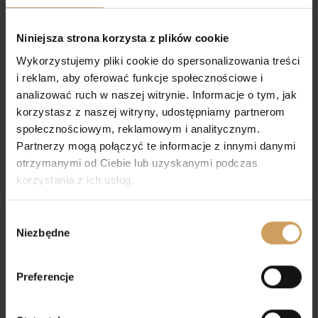
Torebka komunijna N7
Torebka komunijna A16
46,00
zł
42,00
zł
Niniejsza strona korzysta z plików cookie
Wykorzystujemy pliki cookie do spersonalizowania treści
i reklam, aby oferować funkcje społecznościowe i
analizować ruch w naszej witrynie. Informacje o tym, jak
korzystasz z naszej witryny, udostępniamy partnerom
społecznościowym, reklamowym i analitycznym.
Partnerzy mogą połączyć te informacje z innymi danymi
otrzymanymi od Ciebie lub uzyskanymi podczas
korzystania z ich usług.
Wybór
Niezbędne
zgody
Torebka komunijna A4
Torebka komunijna A7
Preferencje
42,00
zł
49,00
zł