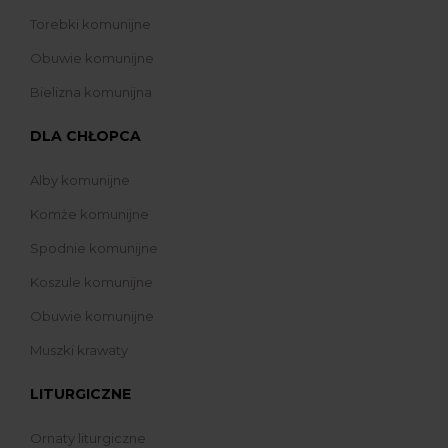
Torebki komunijne
Obuwie komunijne
Bielizna komunijna
DLA CHŁOPCA
Alby komunijne
Komże komunijne
Spodnie komunijne
Koszule komunijne
Obuwie komunijne
Muszki krawaty
LITURGICZNE
Ornaty liturgiczne