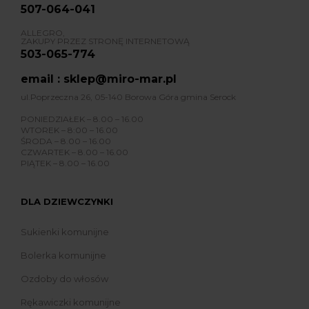
507-064-041
ALLEGRO,
ZAKUPY PRZEZ STRONĘ INTERNETOWĄ
503-065-774
email : sklep@miro-mar.pl
ul.Poprzeczna 26, 05-140 Borowa Góra gmina Serock
PONIEDZIAŁEK – 8.00 – 16.00
WTOREK – 8:00 – 16.00
ŚRODA – 8.00 – 16.00
CZWARTEK – 8.00 – 16.00
PIĄTEK – 8.00 – 16.00
DLA DZIEWCZYNKI
Sukienki komunijne
Bolerka komunijne
Ozdoby do włosów
Rękawiczki komunijne