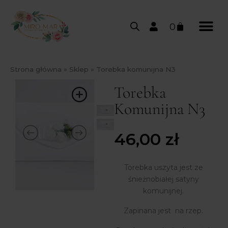
0
Strona główna
»
Sklep
»
Torebka komunijna N3
Torebka
Komunijna N3
46,00
zł
Torebka uszyta jest ze
śnieżnobiałej satyny
komunijnej.
Zapinana jest na rzep.