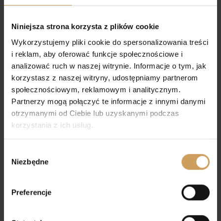
Torebka komunijna A5
Torebka komunijna A1
42,00
zł
39,00
zł
Niniejsza strona korzysta z plików cookie
Wykorzystujemy pliki cookie do spersonalizowania treści
i reklam, aby oferować funkcje społecznościowe i
analizować ruch w naszej witrynie. Informacje o tym, jak
korzystasz z naszej witryny, udostępniamy partnerom
społecznościowym, reklamowym i analitycznym.
Partnerzy mogą połączyć te informacje z innymi danymi
otrzymanymi od Ciebie lub uzyskanymi podczas
korzystania z ich usług.
Wybór
Niezbędne
zgody
Torebka komunijna A3
Torebka komunijna A8
Preferencje
39,00
zł
42,00
zł