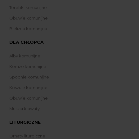
Torebki komunijne
Obuwie komunijne
Bielizna komunijna
DLA CHŁOPCA
Alby komunijne
Komże komunijne
Spodnie komunijne
Koszule komunijne
Obuwie komunijne
Muszki krawaty
LITURGICZNE
Ornaty liturgiczne