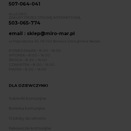
507-064-041
ALLEGRO,
ZAKUPY PRZEZ STRONĘ INTERNETOWĄ
503-065-774
email : sklep@miro-mar.pl
ul.Poprzeczna 26, 05-140 Borowa Góra gmina Serock
PONIEDZIAŁEK – 8.00 – 16.00
WTOREK – 8:00 – 16.00
ŚRODA – 8.00 – 16.00
CZWARTEK – 8.00 – 16.00
PIĄTEK – 8.00 – 16.00
DLA DZIEWCZYNKI
Sukienki komunijne
Bolerka komunijne
Ozdoby do włosów
Rękawiczki komunijne