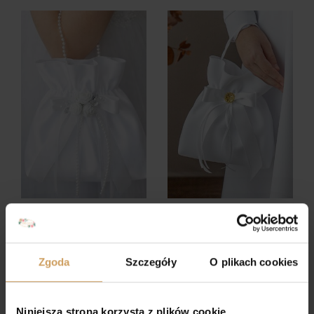
Woreczek komunijny
Woreczek komunijny
W8
W7
49,00
zł
40,00
zł
Zgoda
Szczegóły
O plikach cookies
Niniejsza strona korzysta z plików cookie