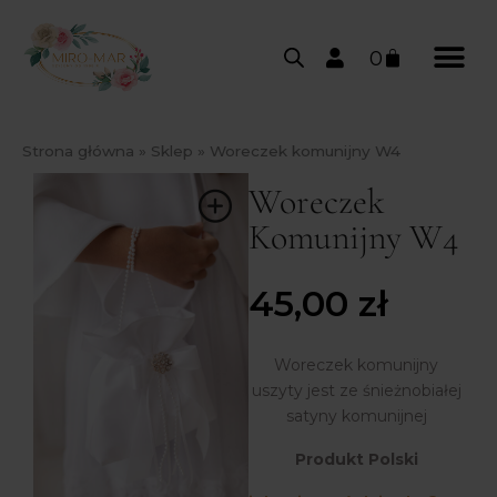
0
Strona główna
»
Sklep
»
Woreczek komunijny W4
Woreczek
Komunijny W4
45,00
zł
Woreczek komunijny
uszyty jest ze śnieżnobiałej
satyny komunijnej
Produkt Polski