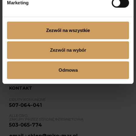
Marketing
Zezwól na wszystkie
Dołącz do nas na Facebooku
Zezwól na wybór
Dołącz do nas na Instagramie
Odmowa
KONTAKT
GRUPY KOMUNIJNE
507-064-041
ALLEGRO,
ZAKUPY PRZEZ STRONĘ INTERNETOWĄ
503-065-774
email : sklep@miro-mar.pl