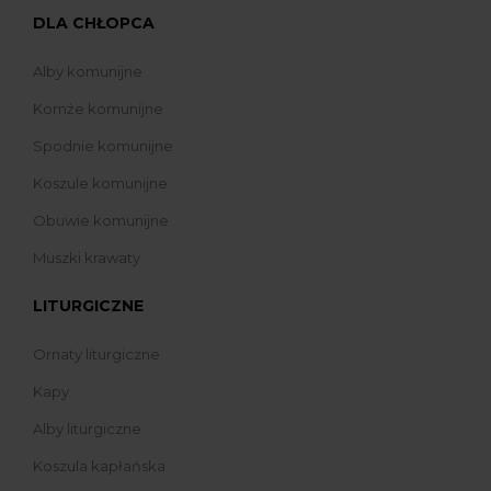
DLA CHŁOPCA
Alby komunijne
Komże komunijne
Spodnie komunijne
Koszule komunijne
Obuwie komunijne
Muszki krawaty
LITURGICZNE
Ornaty liturgiczne
Kapy
Alby liturgiczne
Koszula kapłańska