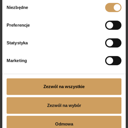
Wybór
Niezbędne
zgody
Preferencje
Sukienka komunijna
Sukienka komunijna
Anastazja
Milena
Statystyka
Marketing
Zezwól na wszystkie
Zezwól na wybór
Odmowa
Dołącz do nas na Facebooku