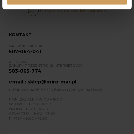
Dołącz do nas na Instagramie
KONTAKT
GRUPY KOMUNIJNE
507-064-041
ALLEGRO,
ZAKUPY PRZEZ STRONĘ INTERNETOWĄ
503-065-774
email : sklep@miro-mar.pl
ul.Poprzeczna 26, 05-140 Borowa Góra gmina Serock
PONIEDZIAŁEK – 8.00 – 16.00
WTOREK – 8:00 – 16.00
ŚRODA – 8.00 – 16.00
CZWARTEK – 8.00 – 16.00
PIĄTEK – 8.00 – 16.00