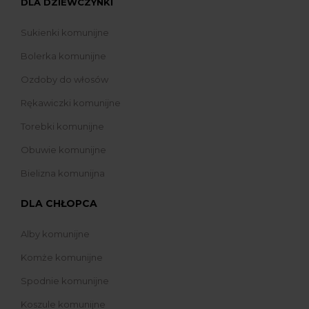
DLA DZIEWCZYNKI
Sukienki komunijne
Bolerka komunijne
Ozdoby do włosów
Rękawiczki komunijne
Torebki komunijne
Obuwie komunijne
Bielizna komunijna
DLA CHŁOPCA
Alby komunijne
Komże komunijne
Spodnie komunijne
Koszule komunijne