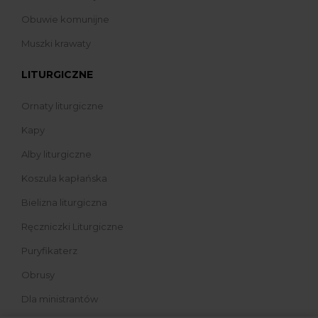
Obuwie komunijne
Muszki krawaty
LITURGICZNE
Ornaty liturgiczne
Kapy
Alby liturgiczne
Koszula kapłańska
Bielizna liturgiczna
Ręczniczki Liturgiczne
Puryfikaterz
Obrusy
Dla ministrantów