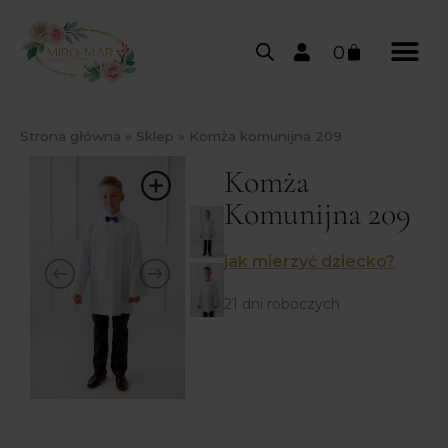
0
Strona główna
»
Sklep
»
Komża komunijna 209
Komża
Komunijna 209
jak mierzyć dziecko?
21 dni roboczych