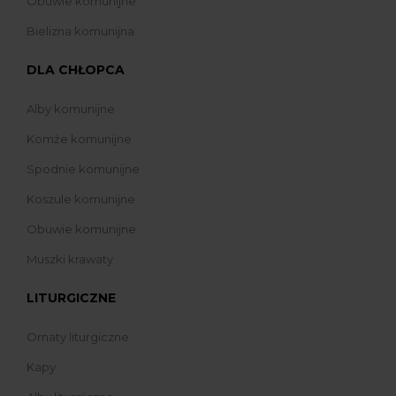
Obuwie komunijne
Bielizna komunijna
DLA CHŁOPCA
Alby komunijne
Komże komunijne
Spodnie komunijne
Koszule komunijne
Obuwie komunijne
Muszki krawaty
LITURGICZNE
Ornaty liturgiczne
Kapy