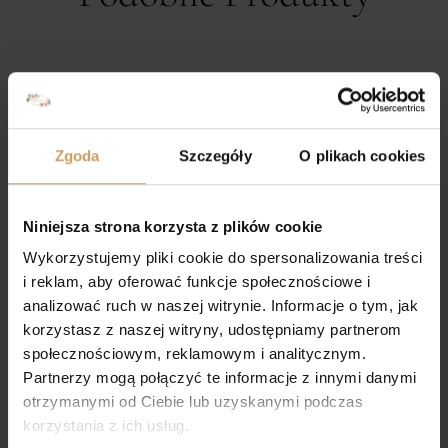
Zgoda
Szczegóły
O plikach cookies
Opaska komunijna 420
Niniejsza strona korzysta z plików cookie
45,00
zł
Wykorzystujemy pliki cookie do spersonalizowania treści
i reklam, aby oferować funkcje społecznościowe i
analizować ruch w naszej witrynie. Informacje o tym, jak
korzystasz z naszej witryny, udostępniamy partnerom
społecznościowym, reklamowym i analitycznym.
Wianek komunijny
Partnerzy mogą połączyć te informacje z innymi danymi
Model M223
otrzymanymi od Ciebie lub uzyskanymi podczas
89,00
zł
korzystania z ich usług.