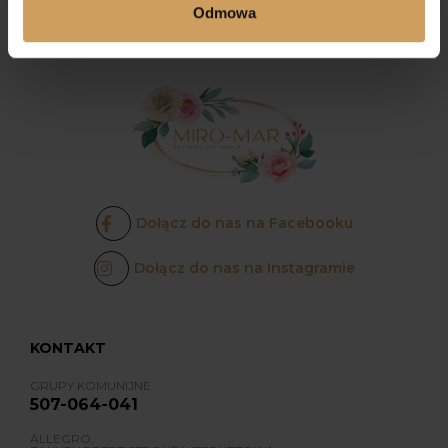
Odmowa
Dołącz do nas na Facebooku
Dołącz do nas na Instagramie
KONTAKT
GRUPY KOMUNIJNE
507-064-041
ALLEGRO,