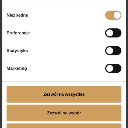
Wybór
Niezbędne
zgody
Preferencje
Gałązka komunijna 11
Statystyka
95,00
zł
Marketing
Wianek komunijny
Zezwól na wszystkie
Model K50
115,00
zł
Zezwól na wybór