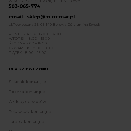
ZAKUPY PRZEZ STRONĘ INTERNETOWĄ
503-065-774
email : sklep@miro-mar.pl
ul.Poprzeczna 26, 05-140 Borowa Góra gmina Serock
PONIEDZIAŁEK – 8.00 – 16.00
WTOREK – 8:00 – 16.00
ŚRODA – 8.00 – 16.00
CZWARTEK – 8.00 – 16.00
PIĄTEK – 8.00 – 16.00
DLA DZIEWCZYNKI
Sukienki komunijne
Bolerka komunijne
Ozdoby do włosów
Rękawiczki komunijne
Torebki komunijne