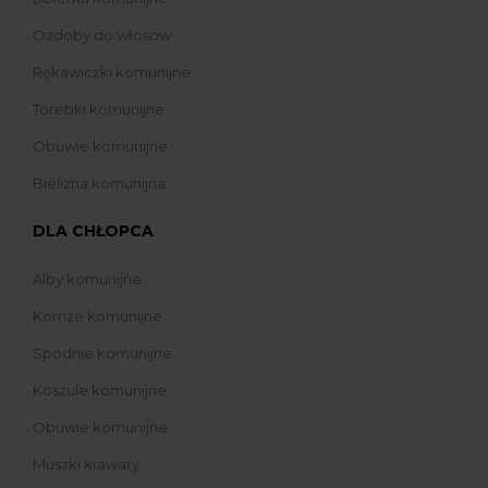
Ozdoby do włosów
Rękawiczki komunijne
Torebki komunijne
Obuwie komunijne
Bielizna komunijna
DLA CHŁOPCA
Alby komunijne
Komże komunijne
Spodnie komunijne
Koszule komunijne
Obuwie komunijne
Muszki krawaty