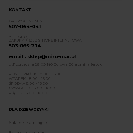
KONTAKT
GRUPY KOMUNIJNE
507-064-041
ALLEGRO,
ZAKUPY PRZEZ STRONĘ INTERNETOWĄ
503-065-774
email : sklep@miro-mar.pl
ul.Poprzeczna 26, 05-140 Borowa Góra gmina Serock
PONIEDZIAŁEK – 8.00 – 16.00
WTOREK – 8:00 – 16.00
ŚRODA – 8.00 – 16.00
CZWARTEK – 8.00 – 16.00
PIĄTEK – 8.00 – 16.00
DLA DZIEWCZYNKI
Sukienki komunijne
Bolerka komunijne