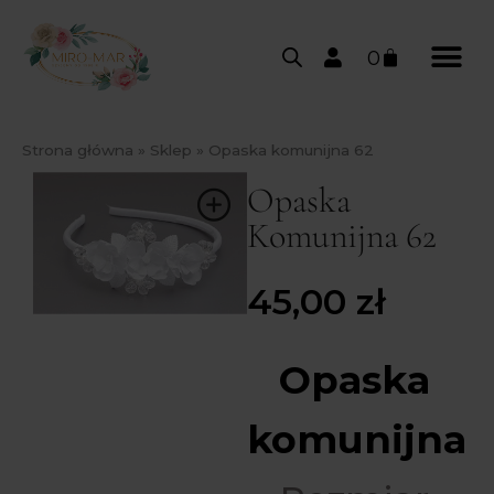
0
Strona główna
»
Sklep
»
Opaska komunijna 62
Opaska
Komunijna 62
45,00
zł
Opaska
komunijna