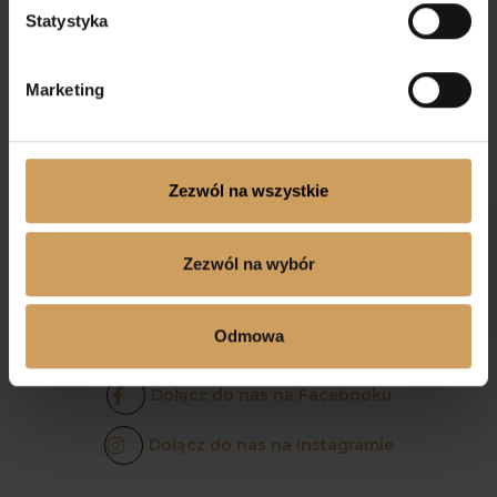
Ozdoba komunijna na
Gałązka komunijna 11
rękę 3
Statystyka
95,00
zł
32,00
zł
Marketing
Zezwól na wszystkie
Zezwól na wybór
Odmowa
Dołącz do nas na Facebooku
Dołącz do nas na Instagramie