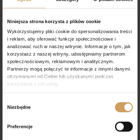
Niniejsza strona korzysta z plików cookie
Wykorzystujemy pliki cookie do spersonalizowania treści
i reklam, aby oferować funkcje społecznościowe i
analizować ruch w naszej witrynie. Informacje o tym, jak
korzystasz z naszej witryny, udostępniamy partnerom
społecznościowym, reklamowym i analitycznym.
Opaska komunijna 75
Opaska komunijna 420
Partnerzy mogą połączyć te informacje z innymi danymi
otrzymanymi od Ciebie lub uzyskanymi podczas
45,00
zł
45,00
zł
korzystania z ich usług.
Wybór
Niezbędne
zgody
Preferencje