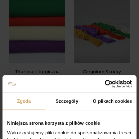
Tkanina Liturgiczna
Cingulum Sznury
Gładka
Kapłańskie 4m
40,00
zł
25,00
zł
Zgoda
Szczegóły
O plikach cookies
Niniejsza strona korzysta z plików cookie
Wykorzystujemy pliki cookie do spersonalizowania treści