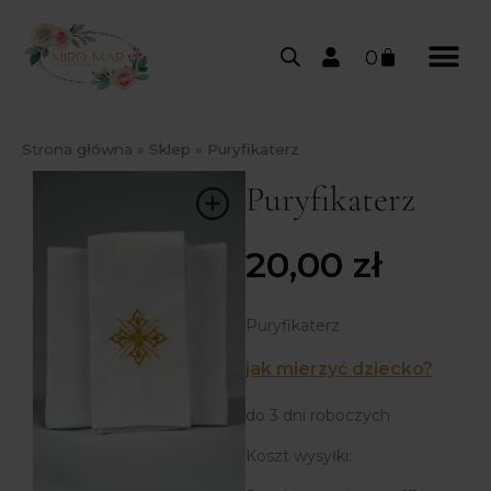
0
Strona główna
»
Sklep
»
Puryfikaterz
Puryfikaterz
20,00
zł
Puryfikaterz
jak mierzyć dziecko?
do 3 dni roboczych
Koszt wysyłki: