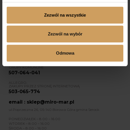
Zezwól na wszystkie
Dołącz do nas na Facebooku
Dołącz do nas na Instagramie
Zezwól na wybór
Odmowa
KONTAKT
GRUPY KOMUNIJNE
507-064-041
ALLEGRO,
ZAKUPY PRZEZ STRONĘ INTERNETOWĄ
503-065-774
email : sklep@miro-mar.pl
ul.Poprzeczna 26, 05-140 Borowa Góra gmina Serock
PONIEDZIAŁEK – 8.00 – 16.00
WTOREK – 8:00 – 16.00
ŚRODA – 8.00 – 16.00