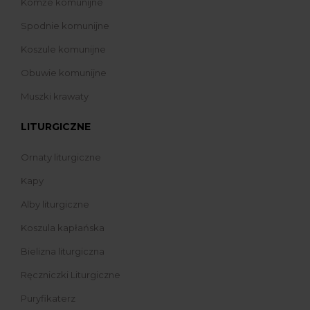
Komże komunijne
Spodnie komunijne
Koszule komunijne
Obuwie komunijne
Muszki krawaty
LITURGICZNE
Ornaty liturgiczne
Kapy
Alby liturgiczne
Koszula kapłańska
Bielizna liturgiczna
Ręczniczki Liturgiczne
Puryfikaterz