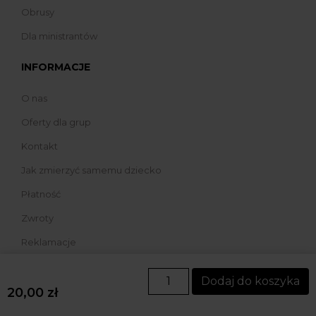
Obrusy
Dla ministrantów
INFORMACJE
O nas
Oferty dla grup
Kontakt
Jak zmierzyć samemu dziecko
Płatność
Zwroty
Reklamacje
Dodaj do koszyka
20,00
zł