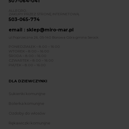
507-064-041
ALLEGRO,
ZAKUPY PRZEZ STRONĘ INTERNETOWĄ
503-065-774
email : sklep@miro-mar.pl
ul.Poprzeczna 26, 05-140 Borowa Góra gmina Serock
PONIEDZIAŁEK – 8.00 – 16.00
WTOREK – 8:00 – 16.00
ŚRODA – 8.00 – 16.00
CZWARTEK – 8.00 – 16.00
PIĄTEK – 8.00 – 16.00
DLA DZIEWCZYNKI
Sukienki komunijne
Bolerka komunijne
Ozdoby do włosów
Rękawiczki komunijne