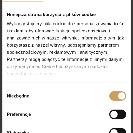
100,00
zł
Niniejsza strona korzysta z plików cookie
Wykorzystujemy pliki cookie do spersonalizowania treści
i reklam, aby oferować funkcje społecznościowe i
analizować ruch w naszej witrynie. Informacje o tym, jak
korzystasz z naszej witryny, udostępniamy partnerom
społecznościowym, reklamowym i analitycznym.
Partnerzy mogą połączyć te informacje z innymi danymi
otrzymanymi od Ciebie lub uzyskanymi podczas
korzystania z ich usług.
Wybór
Niezbędne
zgody
Bielizna Kielichowa
Bielizna Kielichowa
Złota 8
Złota 2
Preferencje
100,00
zł
100,00
zł
Statystyka