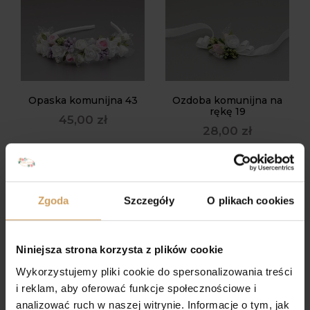
Opaska komunijna 43
Ozdoba komunijna na
rękę 19
45,00
zł
28,00
zł
Zgoda
Szczegóły
O plikach cookies
Niniejsza strona korzysta z plików cookie
OPASKA 15
Wykorzystujemy pliki cookie do spersonalizowania treści
35,00
zł
i reklam, aby oferować funkcje społecznościowe i
analizować ruch w naszej witrynie. Informacje o tym, jak