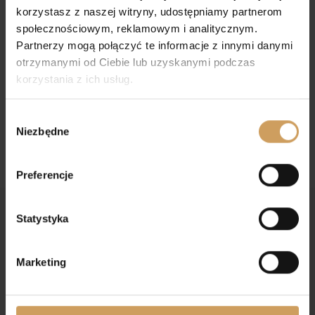
korzystasz z naszej witryny, udostępniamy partnerom
społecznościowym, reklamowym i analitycznym.
Partnerzy mogą połączyć te informacje z innymi danymi
otrzymanymi od Ciebie lub uzyskanymi podczas
Wianek komunijny
Model K02
korzystania z ich usług.
119,00
zł
Wybór
Niezbędne
zgody
Preferencje
Statystyka
Marketing
Dołącz do nas na Facebooku