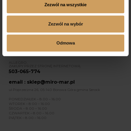
Zezwól na wszystkie
Dołącz do nas na Instagramie
Zezwól na wybór
KONTAKT
Odmowa
GRUPY KOMUNIJNE
507-064-041
ALLEGRO,
ZAKUPY PRZEZ STRONĘ INTERNETOWĄ
503-065-774
email : sklep@miro-mar.pl
ul.Poprzeczna 26, 05-140 Borowa Góra gmina Serock
PONIEDZIAŁEK – 8.00 – 16.00
WTOREK – 8:00 – 16.00
ŚRODA – 8.00 – 16.00
CZWARTEK – 8.00 – 16.00
PIĄTEK – 8.00 – 16.00