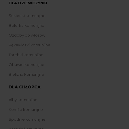
DLA DZIEWCZYNKI
Sukienki komunijne
Bolerka komunijne
Ozdoby do włosów
Rękawiczki komunijne
Torebki komunijne
Obuwie komunijne
Bielizna komunijna
DLA CHŁOPCA
Alby komunijne
Komże komunijne
Spodnie komunijne
Koszule komunijne